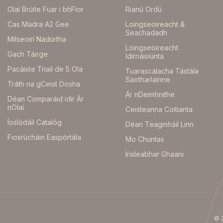
Olaí Brúite Fuar i bhFíor
Rianú Ordú
Cas Madra A2 Gee
Loingseoireacht &
Português
한국어
Seachadadh
Milseoirí Nádúrtha
Loingseoireacht
Gach Táirge
Idirnáisiúnta
日本語
Italiano
Pacáiste Triail de 5 Ola
Tuarascálacha Tástála
Saotharlainne
Tráth na gCeist Dosha
Bahasa Indonesia
Français
Ár nDeimhnithe
Déan Comparáid idir Ár
nOlaí
Ceisteanna Coitianta
فارسی
Español
Íoslódáil Catalóg
Déan Teagmháil Linn
Fiosrúcháin Easpórtála
Mo Chuntas
Deutsch
Gaeilge
Irisleabhar Ghaani
Dansk
© 