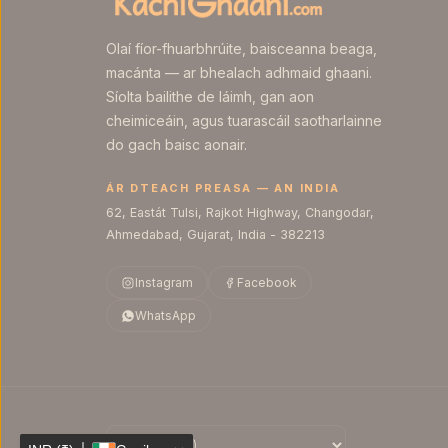
Olaí fíor-fhuarbhrúite, baisceanna beaga,
macánta — ar bhealach adhmaid ghaani.
Síolta bailithe de láimh, gan aon
cheimiceáin, agus tuarascáil saotharlainne
do gach baisc aonair.
ÁR DTEACH PREASA — AN INDIA
62, Eastát Tulsi, Rajkot Highway, Changodar,
Ahmedabad, Gujarat, India - 382213
Instagram
Facebook
WhatsApp