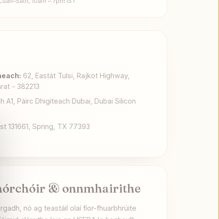
Luan–Sath, 10am – 7pm IST
heach:
62, Eastát Tulsi, Rajkot Highway,
rat - 382213
 A1, Páirc Dhigiteach Dubai, Dubai Silicon
t 131661, Spring, TX 77393
hórchóir & onnmhairithe
gadh, nó ag teastáil olaí fíor-fhuarbhrúite