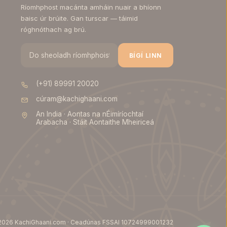
Ríomhphost macánta amháin nuair a bhíonn
baisc úr brúite. Gan turscar — táimid
róghnóthach ag brú.
BÍGÍ LINN
(+91) 89991 20020
cúram@kachighaani.com
An India · Aontas na nÉimíríochtaí
Arabacha · Stáit Aontaithe Mheiriceá
2026 KachiGhaani.com · Ceadúnas FSSAI 10724999001232