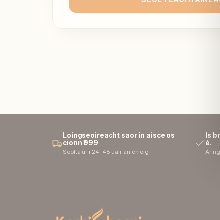
Loingseoireacht saor in aisce os
Is b
cionn ₹999
é.
Seolta úr i 24–48 uair an chloig
Ár ng