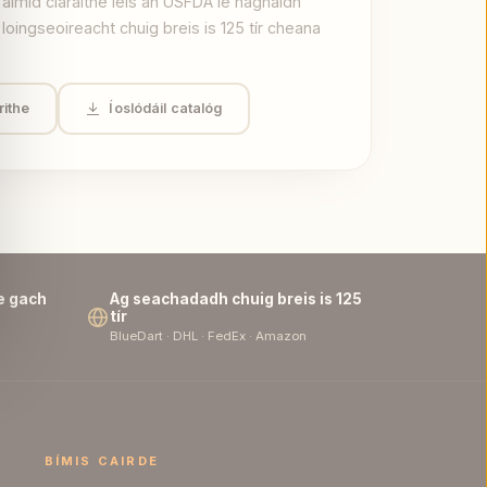
 Táimid cláraithe leis an USFDA le haghaidh
oingseoireacht chuig breis is 125 tír cheana
ithe
Íoslódáil catalóg
e gach
Ag seachadadh chuig breis is 125
tír
BlueDart · DHL · FedEx · Amazon
BÍMIS CAIRDE