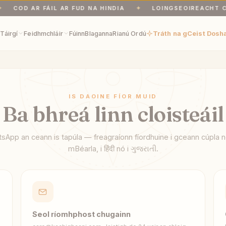
COD AR FÁIL AR FUD NA HINDIA
✦
LOINGSEOIREACHT CHUI
 uair an chloig. CÁS ar fáil ar fud na hIndia. Loingseoireacht chuig bre
e
Táirgí
Feidhmchláir
Fúinn
Blaganna
Rianú Ordú
Tráth na gCeist Dosh
IS DAOINE FÍOR MUID
Ba bhreá linn cloisteáil
tsApp an ceann is tapúla — freagraíonn fíordhuine i gceann cúpla n
mBéarla, i हिंदी nó i ગુજરાતી.
Seol ríomhphost chugainn