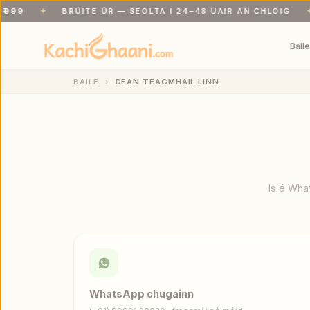
99
✦
BRÚITE ÚR — SEOLTA I 24–48 UAIR AN CHLOIG
✦
Loingseoireacht saor in aisce os cionn ₹999. Brúite úr — seolta i 24–48
Bail
BAILE
DÉAN TEAGMHÁIL LINN
Is é Wha
WhatsApp chugainn