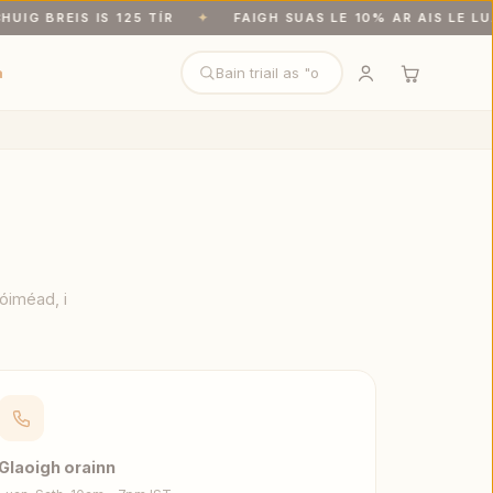
G BREIS IS 125 TÍR
✦
FAIGH SUAS LE 10% AR AIS LE LUAÍ
is is 125 tír. Faigh suas le 10% ar ais le Luaíochtaí.
a
óiméad, i
Glaoigh orainn