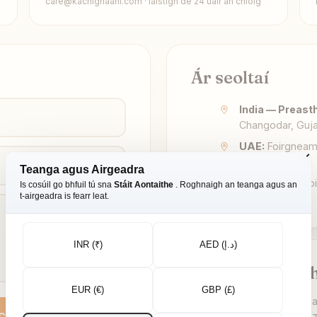
care@kachighaani.com · laistigh de 24 uair an chloig
Ár seoltaí
India — Preast
Changodar, Guja
UAE:
Foirgneamh
Oasis
Teanga agus Airgeadra
SAM:
Bosca Pois
Is cosúil go bhfuil tú sna
Stáit Aontaithe
. Roghnaigh an teanga agus an
t-airgeadra is fearr leat.
INR (₹)
AED (د.إ)
Fiosrúcháin m
EUR (€)
GBP (£)
Ag allmhairiú chuig do mhar
ACHT