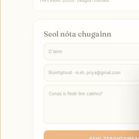
(+91) 89991 20020 · freagraí i nóiméid
Seol nóta chugainn
D'ainm
Ríomhphost · m.sh. priya@gmail.com
Conas is féidir linn cabhrú?
SEOL TEACHTAIRE