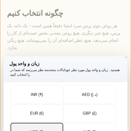
چگونه انتخاب کنیم
هر روغن موی پرس سرد اینجا دقیقاً همین است - یک دانه، یک
پرس، هیچ چیز دیگری. هیچ روغن معدنی بخش عمده‌ای از کار را
انجام نمی‌دهد، هیچ عطر اضافه‌ای آن را نمی‌پوشاند، هیچ رنگی
ندارد.
- غلیظ و نرم‌کننده‌ی عمیق. تقریباً هیچ‌کس
آراندی (کرچک)
زبان و واحد پول
آن را خالص استفاده نمی‌کند: مخلوط معمول شامپی، یک
هستید . زبان و واحد پول مورد نظر خود
ایالات متحده
به نظر می‌رسد که شما در
قسمت کرچک و سه قسمت نارگیل یا بادام است.
را انتخاب کنید.
- انتخاب روزمره و کلاسیک تابستانی. از مغز خشک
نارگیل
فشرده شده.
AED (د.إ)
INR (₹)
- روغن زمستانی، که قبل از شروع گرم
کنجد سیاه
می‌شود. کریشنا تیلا کنجدی است که متون کلاسیک بالاترین
ارزش را برای آن قائلند.
EUR (€)
GBP (£)
- تند و فلفلی، که به جای استفاده به تنهایی، هر
کالونجی
بار چند قطره در مخلوط استفاده می‌شود.