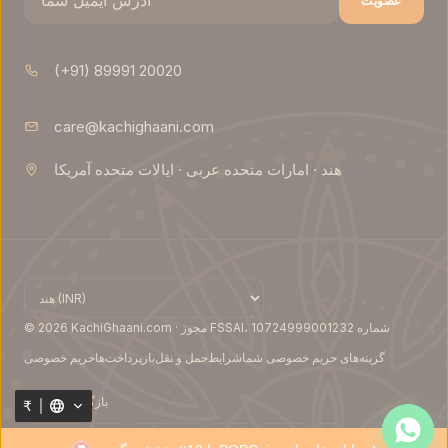
عضویت
‎(+91) 89991 20020‎
care@kachighaani.com
بارگذاری
اندازه‌ها…
هند · امارات متحده عربی · ایالات متحده آمریکا
© 2026 KachiGhaani.com · مجوز FSSAI، شماره 10724999001232
افزودن
گزینه‌های حریم خصوصی شما
شرایط
حمل و نقل
بازپرداخت‌ها
حریم خصوصی
به
سبد
خرید
بازگشت به بالا ↑
₹
جزئیات
کامل
کاد
پی‌پال
آمکس
مسترکارت
ویزا
یو پی آی