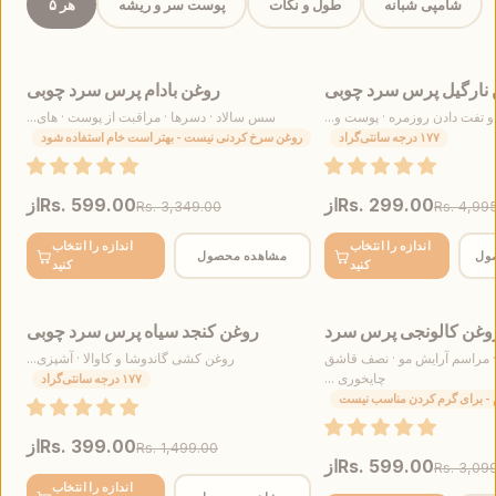
شامپی شبانه
طول و نکات
پوست سر و ریشه
هر ۵
نارگیل پرس سرد چوبی
روغن بادام پرس سرد چوبی
پرفروش‌ترین
فروش
 تفت دادن روزمره · پوست و...
سس سالاد · دسرها · مراقبت از پوست · های...
۱۷۷ درجه سانتی‌گراد
روغن سرخ کردنی نیست - بهتر است خام استفاده شود
Rs. 299.00
از
Rs. 599.00
از
Rs. 3,349.00
Rs. 4,99
اندازه را انتخاب
اندازه را انتخاب
ول
مشاهده محصول
کنید
کنید
وغن کالونجی پرس سرد
روغن کنجد سیاه پرس سرد چوبی
فروش
 · مراسم آرایش مو · نصف قاشق
روغن کشی گاندوشا و کاوالا · آشپزی...
چایخوری ...
۱۷۷ درجه سانتی‌گراد
م - برای گرم کردن مناسب نیست
Rs. 399.00
از
Rs. 1,499.00
Rs. 599.00
از
Rs. 3,09
اندازه را انتخاب