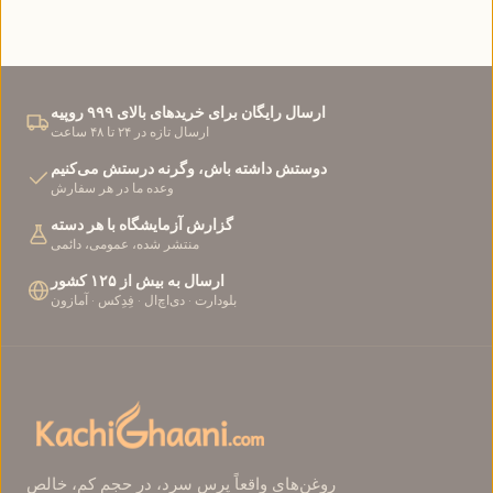
Português
한국어
日本語
Italiano
ارسال رایگان برای خریدهای بالای ۹۹۹ روپیه
ارسال تازه در ۲۴ تا ۴۸ ساعت
دوستش داشته باش، وگرنه درستش می‌کنیم
Bahasa Indonesia
Français
وعده ما در هر سفارش
گزارش آزمایشگاه با هر دسته
Español
فارسی
منتشر شده، عمومی، دائمی
ارسال به بیش از ۱۲۵ کشور
بلودارت · دی‌اچ‌ال · فِدِکس · آمازون
Deutsch
Gaeilge
Dansk
روغن‌های واقعاً پرس سرد، در حجم کم، خالص