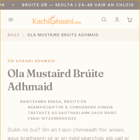
✦
BRÚITE ÚR — SEOLTA I 24–48 UAIR AN CHLOIG
Loingseoireacht saor in aisce os cionn ₹999. Brúite úr — seolta i 24–48
BAILE
OLA MUSTAIRD BRÚITE ADHMAID
ÓN GHAANI ADHMAID
Ola Mustaird Brúite
Adhmaid
BAISCEANNA BEAGA, BRÚITE ÚR
NEAMHSCAIPTHE & COMHÁBHAR AONAIR
TÁSTÁILTE AG SAOTHARLANN GACH BAISC
FSSAI 10724999001232
Dubh nó buí? Sin an t-aon chinneadh fíor anseo,
agus braitheann sé ar an méid géarchúis atá uait ar