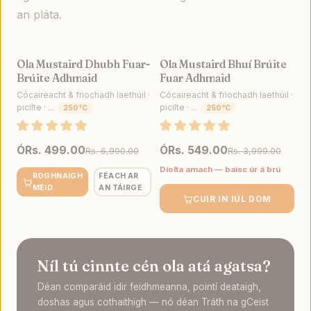
an pláta.
Ola Mustaird Dhubh Fuar-
Ola Mustaird Bhuí Brúite
DÍOL
DÍOL
Brúite Adhmaid
Fuar Adhmaid
Cócaireacht & friochadh laethúil ·
Cócaireacht & friochadh laethúil ·
picilte · ...
picilte · ...
250°C
250°C
Ó
Rs. 499.00
Ó
Rs. 549.00
Rs. 6,990.00
Rs. 3,999.00
Díolta amach — baisc úr á brú
ROGHNAIGH
FÉACH AR
MÉID
AN TÁIRGE
CUIR IN IÚL DOM
Níl tú cinnte cén ola atá agatsa?
Déan comparáid idir feidhmeanna, pointí deataigh,
doshas agus cothaithigh — nó déan Tráth na gCeist