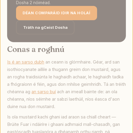
Dosha 2 nóiméad.
DÉAN COMPARÁID IDIR NA HOLAÍ
Tráth na gCeist Dosha
Conas a roghnú
Is é an sarso dubh
an ceann is glórmhaire. Géar, ard san
isothiocyanate aillile a thugann greim don mustaird, agus
an rogha traidisiúnta le haghaidh achaar, le haghaidh tadka
a fhógraíonn é féin, agus don mhilse geimhridh. Tá an tréith
chéanna ag
an sarso buí
ach an imeall bainte de: an ola
chéanna, níos séimhe ar sabzi laethúil, níos éasca d'aon
duine nua don mustaird.
Is ola mustaird kachi ghani iad araon sa chiall cheart —
Brúite Fuar i ndáiríre i ghaani adhmaid mall-chasadh, gan
eastóscadh tuaslagóra a dhéanamh orthu riamh, ná