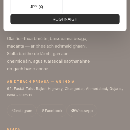
JPY (¥)
ROGHNAIGH
English
عربي
Olaí fíor-fhuarbhrúite, baisceanna beaga,
macánta — ar bhealach adhmaid ghaani.
Tiếng Việt
اُردُو
Síolta bailithe de láimh, gan aon
cheimiceáin, agus tuarascáil saotharlainne
do gach baisc aonair.
Türkçe
Русский
ÁR DTEACH PREASA — AN INDIA
Português
한국어
62, Eastát Tulsi, Rajkot Highway, Changodar, Ahmedabad, Gujarat,
India - 382213
日本語
Italiano
Instagram
Facebook
WhatsApp
Bahasa Indonesia
Français
SIOPA