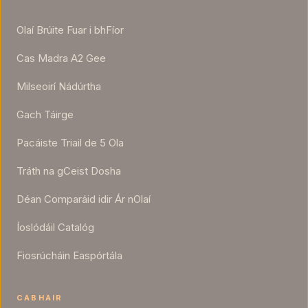
Olaí Brúite Fuar i bhFíor
فارسی
Español
Cas Madra A2 Gee
Deutsch
Gaeilge
Milseoirí Nádúrtha
Gach Táirge
Dansk
Pacáiste Triail de 5 Ola
Tráth na gCeist Dosha
Déan Comparáid idir Ár nOlaí
Íoslódáil Catalóg
Fiosrúcháin Easpórtála
CABHAIR