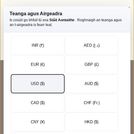
Cúram craicinn
Cúram gruaige
Cócaireacht ar theas ard
Teanga agus Airgeadra
Is cosúil go bhfuil tú sna
Stáit Aontaithe
. Roghnaigh an teanga agus
Croí sláintiúil
Milseoirí
Gach rud
an t-airgeadra is fearr leat.
INR (₹)
AED (د.إ)
EUR (€)
GBP (£)
Loingseoireacht saor in aisce os cionn ₹999
Seolta úr i 24–48 uair an chloig
USD ($)
AUD ($)
Is breá liom é, nó déanaimid ceart é.
Ár ngealltanas ar gach ordú
CAD ($)
CHF (Fr.)
Tuarascáil saotharlainne le gach baisc
Foilsithe, poiblí, buan
Ag seachadadh chuig breis is 125 tír
CNY (¥)
HKD ($)
BlueDart · DHL · FedEx · Amazon