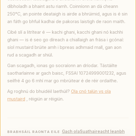
díbholadh a bhaint astu riamh. Coinníonn an dá cheann
250°C, an pointe deataigh is airde a bhrúimid, agus is é sin
an fáth go bhfuil kadhai de pakoras laistigh de raon maith.
Cibé slí a litrítear é — kachi ghani, kacchi ghani nó kachhi
ghani — is é seo go díreach a chiallaigh an frása i gcónaí:
síol mustaird brúite amh i bpreas adhmaid mall, gan aon
rud a scagadh ar shiúl.
Gan scagadh, ionas go socraíonn an dríodar. Tástáilte
saotharlainne ar gach baisc, FSSAI 10724999001232, agus
seilfré 4 go 6 mhí mar go mbrúitear é de réir ordaithe.
Ag roghnú do bhuidéil laethúil?
Ola cnó talún vs ola
mustaird
, réigiún ar réigiún.
Gach ola
Suathaireacht leanbh
BRABHSÁIL RAONTA EILE