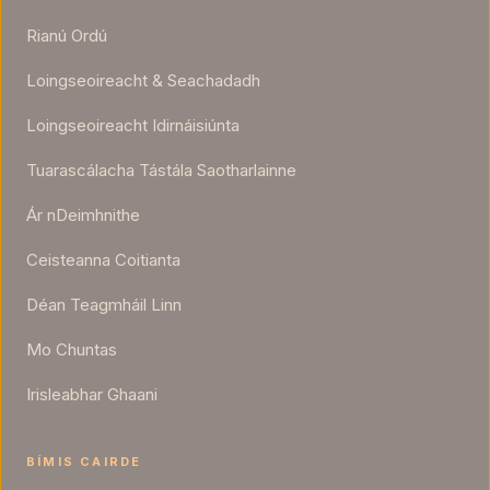
Rianú Ordú
Loingseoireacht & Seachadadh
Loingseoireacht Idirnáisiúnta
Tuarascálacha Tástála Saotharlainne
Ár nDeimhnithe
Ceisteanna Coitianta
Déan Teagmháil Linn
Mo Chuntas
Irisleabhar Ghaani
BÍMIS CAIRDE