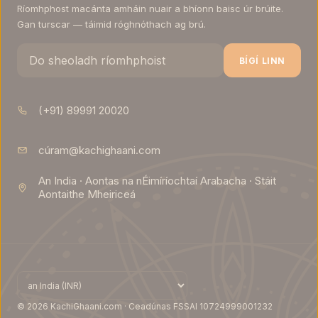
Ríomhphost macánta amháin nuair a bhíonn baisc úr brúite.
Gan turscar — táimid róghnóthach ag brú.
BÍGÍ LINN
(+91) 89991 20020
cúram@kachighaani.com
Méideanna
An India · Aontas na nÉimíríochtaí Arabacha · Stáit
á
Aontaithe Mheiriceá
lódáil…
© 2026 KachiGhaani.com · Ceadúnas FSSAI 10724999001232