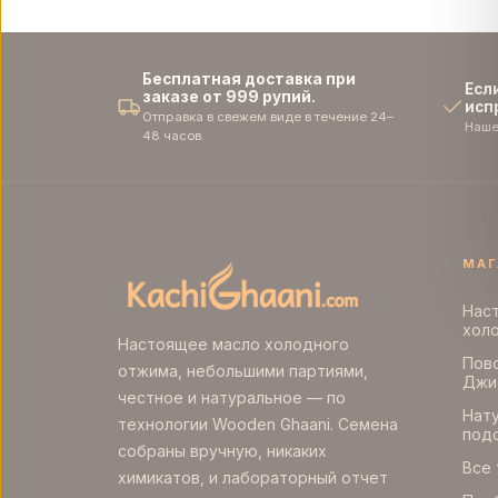
Бесплатная доставка при
Есл
заказе от 999 рупий.
исп
Отправка в свежем виде в течение 24–
Наше
48 часов.
МАГ
Нас
хол
Настоящее масло холодного
Пово
отжима, небольшими партиями,
Джи
честное и натуральное — по
Нат
технологии Wooden Ghaani. Семена
под
собраны вручную, никаких
Все
химикатов, и лабораторный отчет