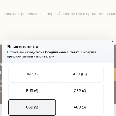
ь пока нет рассказов — первый находится в процессе напис
Язык и валюта
Похоже, вы находитесь в
Соединенных Штатах
. Выберите
предпочитаемый язык и валюту.
а
.
INR (₹)
AED (د.إ)
 месторождений и
доступом. Никакого
EUR (€)
GBP (£)
материалов.
USD ($)
AUD ($)