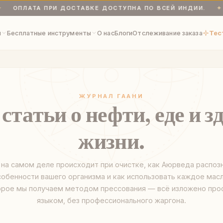
ОПЛАТА ПРИ ДОСТАВКЕ ДОСТУПНА ПО ВСЕЙ ИНДИИ.
✦
й продукт — отправка в течение 24–48 часов. Оплата наличны
я
Бесплатные инструменты
О нас
Блоги
Отслеживание заказа
Тес
ЖУРНАЛ ГААНИ
татьи о нефти, еде и з
жизни.
 на самом деле происходит при очистке, как Аюрведа распоз
собенности вашего организма и как использовать каждое масл
орое мы получаем методом прессования — всё изложено про
языком, без профессионального жаргона.