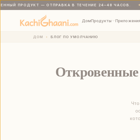
НЫЙ ПРОДУКТ — ОТПРАВКА В ТЕЧЕНИЕ 24–48 ЧАСОВ.
✦
Бесплатная доставка при заказе от 999 рупий. Свежесваренны
Дом
Продукты
Приложени
ДОМ
БЛОГ ПО УМОЛЧАНИЮ
Откровенные с
Что
о
кот