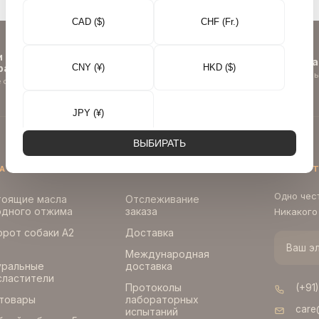
CAD ($)
CHF (Fr.)
Лабораторный отчет
и вам понравится, мы всё
прилагается к каждой па
CNY (¥)
HKD ($)
равим.
Опубликованный, общедоступны
 обещание на каждый заказ
постоянный
JPY (¥)
ВЫБИРАТЬ
АЗИН
ПОМОЩЬ
ДАВАЙТ
English
عربي
Одно чес
тоящие масла
Отслеживание
одного отжима
заказа
Никакого
Tiếng Việt
اُردُو
рот собаки A2
Доставка
Международная
уральные
доставка
Türkçe
Русский
сластители
Протоколы
(+91
 товары
лабораторных
care
испытаний
Português
한국어