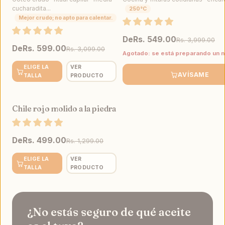
cucharadita...
250°C
Mejor crudo; no apto para calentar.
De
Rs. 549.00
Rs. 3,999.00
De
Rs. 599.00
Rs. 3,099.00
Agotado: se está preparando un n
ELIGE LA
VER
AVÍSAME
TALLA
PRODUCTO
Chile rojo molido a la piedra
VENTA
De
Rs. 499.00
Rs. 1,299.00
ELIGE LA
VER
TALLA
PRODUCTO
¿No estás seguro de qué aceite