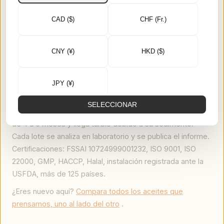
177 °C para la cocina del sur de la India y para el abhyanga.
Aceite de almendras directamente de la botella, nunca
CAD ($)
CHF (Fr.)
cerca de una llama.
Junto a ellos se encuentra la despensa: ghee de vaca Gir
CNY (¥)
HKD ($)
A2 batido a mano a partir de cuajada, de 25 a 28 litros de
leche Gir por litro; gur cocinado en sartenes abiertas sin
azufre; dhaga mishri cultivado en hilo de algodón durante 8
JPY (¥)
a 10 días.
SELECCIONAR
Elaboramos el aceite bajo pedido, por lo que se conserva
de 4 a 6 meses y llega turbio debido a su sedimento.
English
عربي
Cada lote se analiza en laboratorio y se publica el informe.
Certificaciones: FSSAI 10724999001232, ISO 9001, ISO
Tiếng Việt
اُردُو
22000, GMP, HACCP, Halal, instalación registrada ante la
USFDA, más de 125 países.
¿Eres nuevo aquí?
Compara todos los aceites que
Türkçe
Русский
prensamos, uno al lado del otro
.
Português
한국어