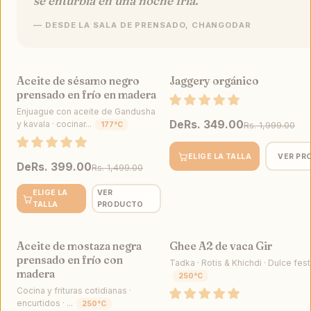
se enturbia en una noche fría.”
— DESDE LA SALA DE PRENSADO, CHANGODAR
Aceite de sésamo negro
Jaggery orgánico
VENTA
prensado en frío en madera
Enjuague con aceite de Gandusha
De
Rs. 349.00
y kavala · cocinar...
177°C
Rs. 1,999.00
ELIGE LA TALLA
VER PR
De
Rs. 399.00
Rs. 1,499.00
ELIGE LA
VER
TALLA
PRODUCTO
Aceite de mostaza negra
Ghee A2 de vaca Gir
VENTA
prensado en frío con
Tadka · Rotis & Khichdi · Dulce festi
madera
250°C
Cocina y frituras cotidianas ·
encurtidos · ...
250°C