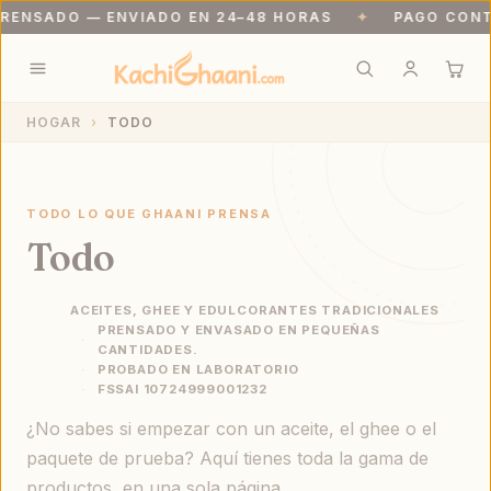
NSADO — ENVIADO EN 24–48 HORAS
✦
PAGO CONTRA 
Envío gratis en pedidos superiores a ₹999. Recién prensado: se en
HOGAR
TODO
TODO LO QUE GHAANI PRENSA
Todo
ACEITES, GHEE Y EDULCORANTES TRADICIONALES
PRENSADO Y ENVASADO EN PEQUEÑAS
CANTIDADES.
PROBADO EN LABORATORIO
FSSAI 10724999001232
¿No sabes si empezar con un aceite, el ghee o el
paquete de prueba? Aquí tienes toda la gama de
productos, en una sola página.