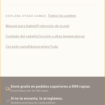
日本語
Italiano
Todos los aceites
EXPLORA OTRAS GAMAS
Masaje para bebés
Protección de la piel
Bahasa Indonesia
Français
Cuidado del cabello
Cocción a altas temperaturas
فارسی
Español
Corazón sano
Edulcorantes
Todo
Deutsch
Gaeilge
Dansk
Envío gratis en pedidos superiores a 999 rupias.
Envío fresco en 24–48 horas.
Si no te encanta, lo arreglamos.
Nuestra promesa en cada pedido