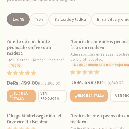
Los 15
freír
Salteado y tadka
Ensaladas y cru
Aceite de cacahuete
Aceite de almendras prensa
VENTA
prensado en frío con
frío con madera
madera
Aderezos para ensaladas · postres
de la piel · cabello...
Freír · Saltear · Hornear · Ensaladas
No es un aceite para freír; mejor us
160°C
De
Rs. 599.00
De
Rs. 499.00
Rs. 3,349.00
Rs. 9,990.00
ELIGE LA
VER
ELIGE LA TALLA
VER PR
TALLA
PRODUCTO
Dhaga Mishri orgánico: el
Aceite de coco prensado en
MEJOR VENDIDO
VENTA
favorito de Krishna
madera
Cocina diaria y salteados · piel y...