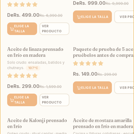
De
Rs. 999.00
Rs. 9,999.00
De
Rs. 499.00
Rs. 6,990.00
ELIGE LA TALLA
VER PR
ELIGE LA
VER
TALLA
PRODUCTO
Aceite de linaza prensado
Paquete de prueba de 5 ace
VENTA
en frío en madera
pruébelos antes de compra
Solo crudo: ensaladas, batidos y
chutneys.
107°C
Rs. 149.00
Rs. 299.00
De
Rs. 299.00
Rs. 1,599.00
ELIGE LA TALLA
VER PR
ELIGE LA
VER
TALLA
PRODUCTO
Aceite de Kalonji prensado
Aceite de mostaza amarilla
VENTA
en frío
prensado en frío en madera
Goteo crudo · ritual capilar · media
Cocina y frituras cotidianas · encurti