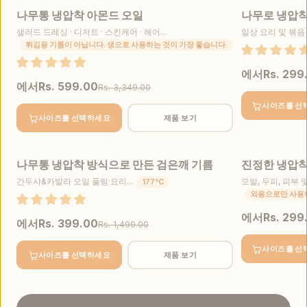
나무통 냉압착 아몬드 오일
나무로 냉압착
판매
베스트셀러
샐러드 드레싱 · 디저트 · 스킨케어 · 헤어...
일상 요리 및 볶음 · 
튀김용 기름이 아닙니다. 생으로 사용하는 것이 가장 좋습니다.
에서
Rs. 299
에서
Rs. 599.00
Rs. 3,349.00
사이즈를 선
사이즈를 선택하세요
제품 보기
나무통 냉압착 방식으로 만든 검은깨 기름
진정한 냉압
판매
간두샤&카발라 오일 풀링·요리...
모발, 두피, 피부
177°C
외용으로만 사용
에서
Rs. 299
에서
Rs. 399.00
Rs. 1,499.00
사이즈를 선
사이즈를 선택하세요
제품 보기