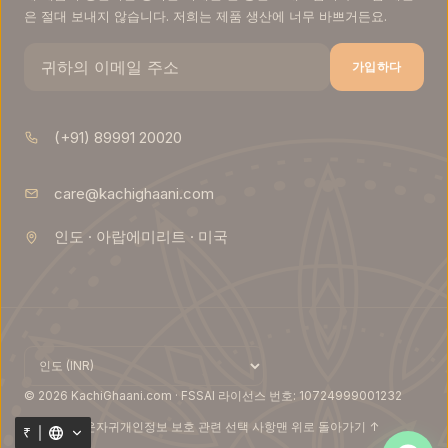
이
은 절대 보내지 않습니다. 저희는 제품 생산에 너무 바쁘거든요.
즈
불
러
가입하다
오
는
중…
(+91) 89991 20020
장
care@kachighaani.com
바
구
인도 · 아랍에미리트 · 미국
니
에
담
기
자
세
한
내
용
© 2026 KachiGhaani.com · FSSAI 라이선스 번호: 10724999001232
을
확
은둔
환불
해운
자귀
개인정보 보호 관련 선택 사항
맨 위로 돌아가기 ↑
₹
인