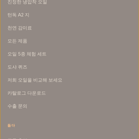
진정한 냉압착 오일
턴독 A2 지
천연 감미료
모든 제품
오일 5종 체험 세트
도샤 퀴즈
저희 오일을 비교해 보세요
카탈로그 다운로드
수출 문의
돕다