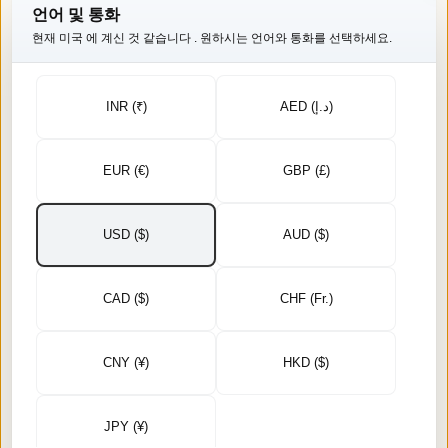
언어 및 통화
리에 잘 고정됩니다.
현재 미국
에 계신 것 같습니다
. 원하시는 언어와 통화를 선택하세요.
아란디(피마자)
- 걸쭉하고 끈적거리며 외용으로만 사
용하세요. 소량만 사용해도 효과가 좋으며, 대부분 아
몬드나 코코넛과 섞어서 사용합니다.
INR (₹)
AED (د.إ)
미네랄 오일, 향료, 합성 성분, 증량제를 일절 사용하지 않았
습니다. 모든 제품은 실험실 테스트를 거쳐 결과가 공개됩니
EUR (€)
GBP (£)
다. FSSAI 10724999001232, ISO 22000, USFDA 등록 시설
에서 생산됩니다. 사용 전 패치 테스트를 권장합니다.
USD ($)
AUD ($)
어떤 오일을 골라야 할지 모르시겠나요?
저희가 착유하는 모
든 오일의
질감, ​​향, 그리고 최적의 사용법을 나란히 비교해
보세요.
CAD ($)
CHF (Fr.)
CNY (¥)
HKD ($)
모든 오일
아기 마사지
스킨케어
헤어 케어
다른 제품군을 살펴보세요
JPY (¥)
고온 조리
건강한 심장
감미료
모든 것