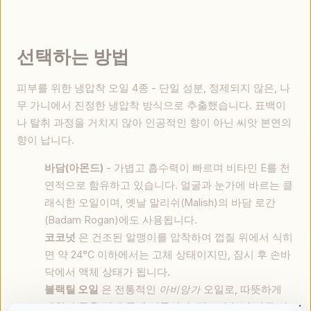
선택하는 방법
피부를 위한 냉압착 오일 4종 - 단일 성분, 정제되지 않은, 나
무 가니에서 진정한 냉압착 방식으로 추출했습니다. 표백이
나 탈취 과정을 거치지 않아 인공적인 향이 아닌 씨앗 본연의
향이 납니다.
바담(아몬드)
- 가볍고 흡수력이 빠르며 비타민 E를 천
연적으로 함유하고 있습니다. 얼굴과 눈가에 바르는 클
래식한 오일이며, 옛날 말리쉬(Malish)의 바담 로간
(Badam Rogan)에도 사용됩니다.
코코넛
은 건조된 알맹이를 압착하여 껍질 위에서 식히
면 약 24°C 이하에서는 고체 상태이지만, 잠시 후 손바
닥에서 액체 상태가 됩니다.
블랙틸 오일
은 전통적인
아비앙가
오일로, 따뜻하게
데워서 목욕 전에 몸에 바릅니다. 점도가 높아 바른 자