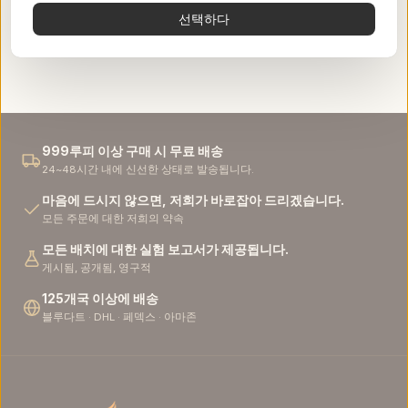
선택하다
English
عربي
Tiếng Việt
اُردُو
999루피 이상 구매 시 무료 배송
24~48시간 내에 신선한 상태로 발송됩니다.
Türkçe
Русский
마음에 드시지 않으면, 저희가 바로잡아 드리겠습니다.
모든 주문에 대한 저희의 약속
Português
한국어
모든 배치에 대한 실험 보고서가 제공됩니다.
게시됨, 공개됨, 영구적
日本語
Italiano
125개국 이상에 배송
블루다트 · DHL · 페덱스 · 아마존
Bahasa Indonesia
Français