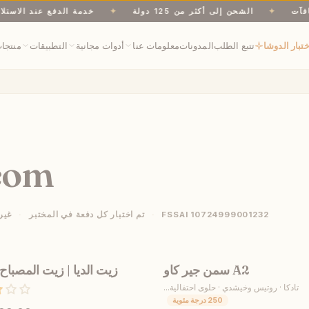
✦
الشحن إلى أكثر من 125 دولة
✦
خدمة الدفع عند الا
ختبار الدوشا
تتبع الطلب
المدونات
معلومات عنا
أدوات مجانية
التطبيقات
منتجا
com
FSSAI 10724999001232
تم اختبار كل دفعة في المختبر
غير
سمن جير كاو A2
زيت الديا | زيت المصباح
ون
أُوكَازيُون
تادكا · روتيس وخيشدي · حلوى احتفالية...
250 درجة مئوية