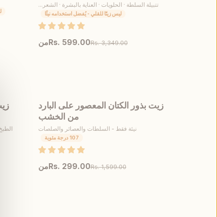
تتبيلة السلطة · الحلويات · العناية بالبشرة · الشعر...
ل
ليس زيتًا للقلي - يُفضل استخدامه نيئًا
Rs. 599.00
من
Rs. 3,349.00
عرض 
عرض المنتج
اختر المقاس
زيت بذور الكتان المعصور على البارد
زيت
أُوكَازيُون
أُوكَازيُ
من الخشب
نيئة فقط - السلطات والعصائر والصلصات
الطبخ 
107 درجة مئوية
Rs. 299.00
من
Rs. 1,599.00
عرض المنتج
اختر المقاس
عرض 