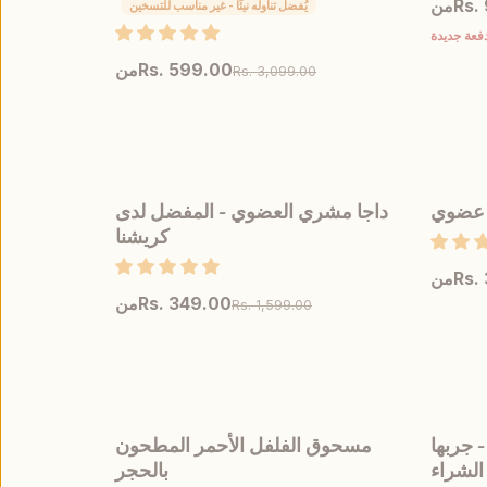
Rs.
من
يُفضل تناوله نيئًا - غير مناسب للتسخين
دفعة جديدة
Rs. 599.00
من
Rs. 3,099.00
عرض المنتج
اختر المقاس
 عضوي
داجا مشري العضوي - المفضل لدى
أُوكَازيُون
كريشنا
Rs.
من
Rs. 349.00
من
Rs. 1,599.00
اس
عرض المنتج
اختر المقاس
من 5 زيوت - جربها
مسحوق الفلفل الأحمر المطحون
أُوكَازيُون
الشراء
بالحجر