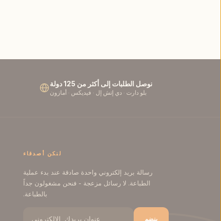
نوصل الطلبات إلى أكثر من 125 دولة
بلو دارت · دي إتش إل · فيديكس · أمازون
لنكن أصدقاء
رسالة بريد إلكتروني واحدة صادقة عند بدء عملية
الطباعة. لا رسائل مزعجة - فنحن مشغولون جداً
بالطباعة.
ينضم