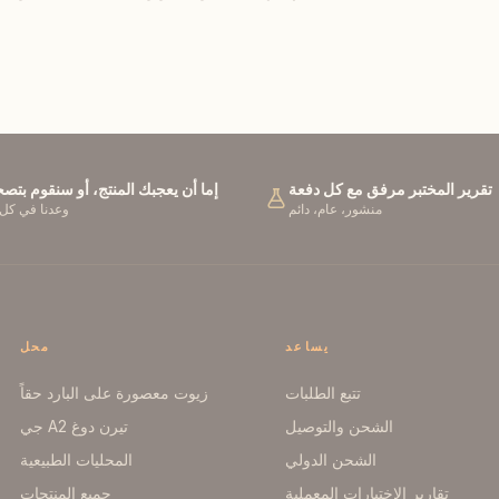
日本語
Italiano
Bahasa Indonesia
Français
Español
فارسی
تقرير المختبر مرفق مع كل دفعة
إما أن يعجبك المنتج، أو سنقوم بتص
منشور، عام، دائم
وعدنا في كل
Deutsch
Gaeilge
Dansk
يساعد
محل
تتبع الطلبات
زيوت معصورة على البارد حقاً
الشحن والتوصيل
تيرن دوغ A2 جي
الشحن الدولي
المحليات الطبيعية
تقارير الاختبارات المعملية
جميع المنتجات