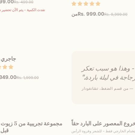
 99.00
Rs. 499.00
نفدت الكمية - يتم الآن تحضير 
Rs. 999.00
من
Rs. 9,999.00
أبلغني
المنتج
اختر المقاس
جاجري
أُوكَازيُون
- وهذا هو سبب تعكر
زجاجة في ليلة باردة."
 349.00
Rs. 1,999.00
— من قسم الضغط، تشانغودار
عرض المنتج
اختر المق
روع المعصور على البارد حقاً
مجموعة تجريبية 
ون
أُوكَازيُون
قبل 
تخدام الخارجي فقط - للشعر وفروة الرأس