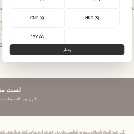
لسمسم الأبيض المعصور على
زيت القرطم الخشبي المعصو
ون
أُوكَازيُون
البارد من الخشب
CNY (¥)
HKD ($)
الطبخ والتادكا · التخليل · أبهيانغا م...
الطبخ الخفيف · الخبز · تتبي
177 درجة مئوية
107 درجة مئوية
JPY (¥)
Rs. 499.00
من
 699.00
Rs. 8,990.00
Rs. 5,999.00
يختار
المنتج
اختر المقاس
عرض المنتج
اختر المق
عربي
English
اُردُو
Tiếng Việt
لست متأ
قارن بين التطبيقات ونق
Türkçe
Русский
Português
한국어
كل شئ
المحليات
قلب سليم
الطهي على درجة حرارة عالية
العناية بالشعر
العن