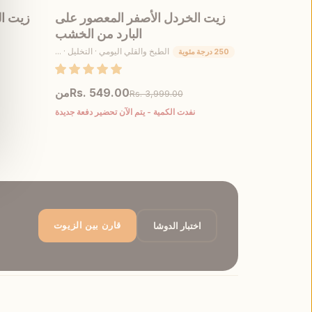
زيت الخردل الأصفر المعصور على
زيت ا
أُوكَازيُون
أُوكَازيُ
البارد من الخشب
الطبخ والقلي اليومي · التخليل · ...
250 درجة مئوية
Rs. 549.00
من
Rs. 3,999.00
نفدت الكمية - يتم الآن تحضير دفعة جديدة
عرض 
أبلغني
اختبار الدوشا
قارن بين الزيوت