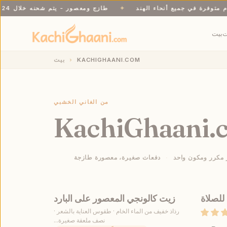
ستلام متوفرة في جميع أنحاء الهند
✦
طازج ومعصور - يتم شحنه خلال 24-48 ساعة
ت
بيت
KACHIGHAANI.COM
بيت
من الغاني الخشبي
KachiGhaani.
 مكرر ومكون واحد
دفعات صغيرة، معصورة طازجة
 للصلاة
زيت كالونجي المعصور على البارد
أُوكَازيُون
رذاذ خفيف من الماء الخام · طقوس العناية بالشعر ·
نصف ملعقة صغيرة...