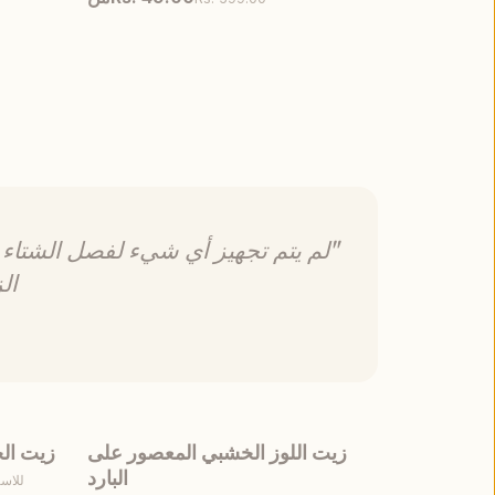
عرض المنتج
اختر المقاس
عرض 
"لم يتم تجهيز أي شيء لفصل الشتاء 
ال
زيت اللوز الخشبي المعصور على
زيت الخ
أُوكَازيُون
أُوكَازيُ
البارد
للاس