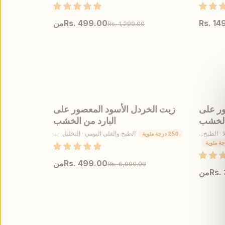
Rs. 14
Rs. 499.00
من
Rs. 1,299.00
اس
عرض المنتج
اختر المقاس
ر على
زيت الخردل الأسود المعصور على
أُوكَازيُون
 الخشب
البارد من الخشب
· الطبخ...
الطبخ والقلي اليومي · التخليل · ...
250 درجة مئوية
Rs. 499.00
من
Rs. 6,990.00
Rs.
من
عرض المنتج
اختر المقاس
اس